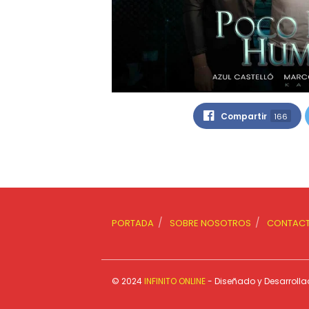
Compartir
166
PORTADA
SOBRE NOSOTROS
CONTAC
© 2024
INFINITO ONLINE
- Diseñado y Desarroll