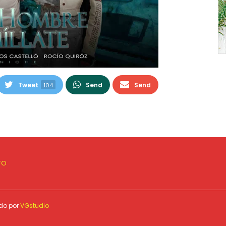
Tweet
Send
Send
104
TO
ado por
VGstudio