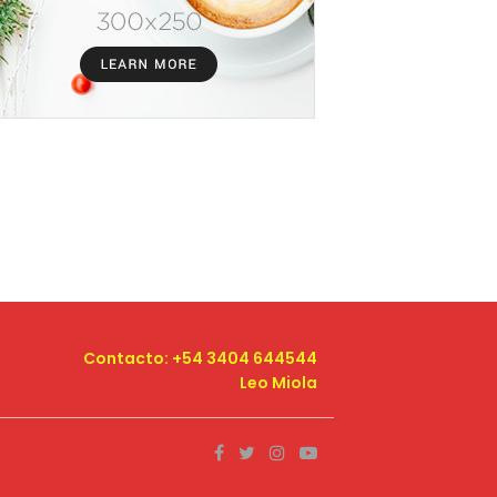
Contacto: +54 3404 644544
Leo Miola