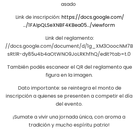
asado
Link de inscripción:
https://docs.google.com/
…/1FAIpQLSeXNBF4KBea05…/viewform
Link del reglamento:
//docs.google.com/document/d/1g_XM3OoocNM7B
sRtlR-dy85u4b4aOtWNO9JoLRKhfhQ/edit?tab=t.0
También podés escanear el QR del reglamento que
figura en la imagen.
Dato importante: se reintegra el monto de
inscripción a quienes se presenten a competir el día
del evento.
¡Sumate a vivir una jornada única, con aroma a
tradición y mucho espíritu patrio!