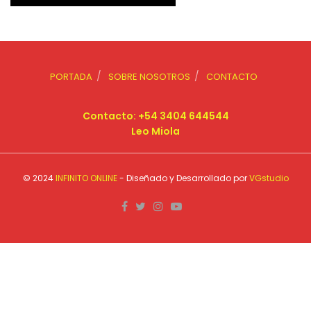
PORTADA
SOBRE NOSOTROS
CONTACTO
Contacto: +54 3404 644544
Leo Miola
© 2024
INFINITO ONLINE
- Diseñado y Desarrollado por
VGstudio