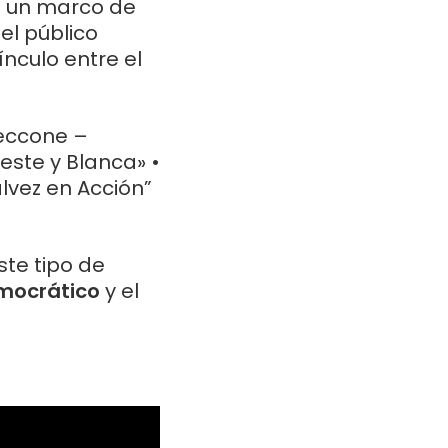
en un marco de
 el público
nculo entre el
Ceccone –
leste y Blanca» •
lvez en Acción”
te tipo de
mocrático
y el