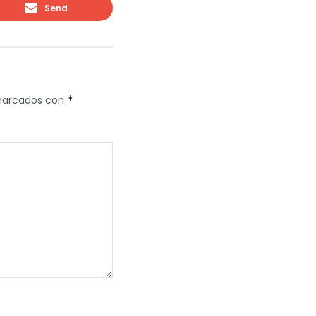
Send
 marcados con
*