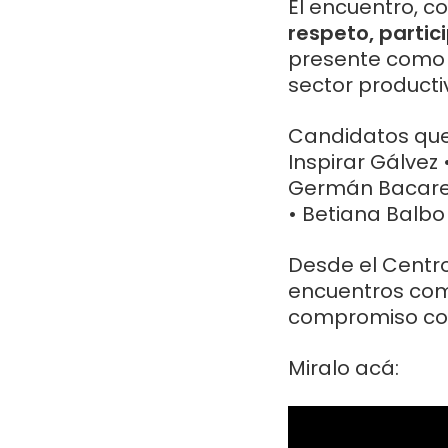
El encuentro, c
respeto, partic
presente como u
sector productiv
Candidatos que
Inspirar Gálvez 
Germán Bacarell
• Betiana Balb
Desde el Centro
encuentros com
compromiso con
Miralo acá: