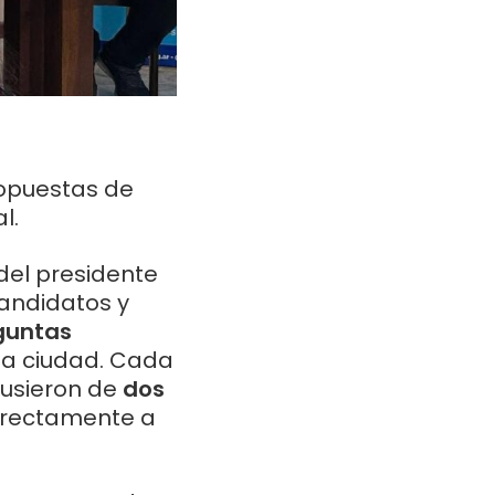
ropuestas de
l.
del presidente
 candidatos y
guntas
 la ciudad. Cada
ispusieron de
dos
directamente a