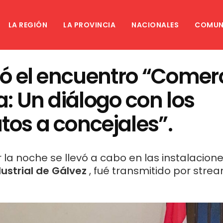
LA REGIÓN
LA PROVINCIA
NACIONALES
COMUN
zó el encuentro “Comer
a: Un diálogo con los
tos a concejales”.
 la noche se llevó a cabo en las instalacion
ustrial de Gálvez
, fué transmitido por strea