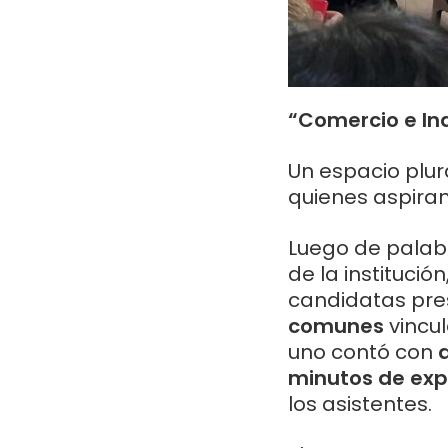
“Comercio e Ind
Un espacio plu
quienes aspiran
Luego de palabr
de la institució
candidatas pre
comunes
vincul
uno contó con
minutos de expo
los asistentes.