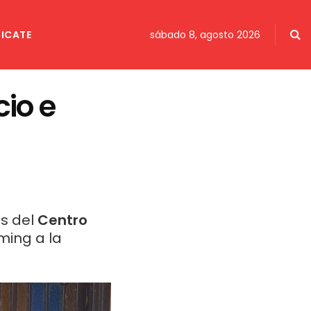
ICATE
sábado 8, agosto 2026
cio e
es del
Centro
ming a la